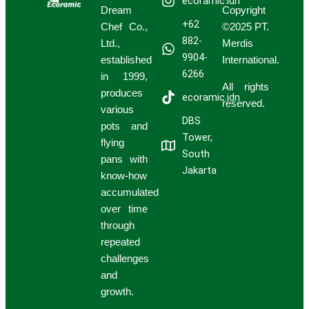
ecoramic.idn
Dream
Copyright
+62
Chef Co.,
©2025 PT.
882-
Ltd.,
Merdis
9904-
established
International.
6266
in 1999,
All rights
produces
ecoramic.idn
reserved.
various
DBS
pots and
Tower,
flying
South
pans with
Jakarta
know-how
accumulated
over time
through
repeated
challenges
and
growth.