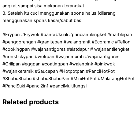
angkat sampai sisa makanan terangkat
3. Setelah itu cuci menggunakan spons halus (dilarang
menggunakan spons kasar/sabut besi
#Frypan #Frywok #panci #kuali #panciantilengket #marblepan
#penggorengan #granitepan #wajangranit #Ecoramic #Teflon
#cookingpan #wajanantigores #alatdapur # wajanantilengket
#nonstickypan #wokpan #wajanmurah #wajanantigores
#Grillpan #eggpan #coatingpan #wajanpink #pinkwok
#wajankeramik #Saucepan #Hotpotpan #PanciHotPot
#ShabuShabu #shabuShabuPan #MiniHotPot #MalatangHotPot
#PanciSuki #panci2in1 #panciMultifungsi
Related products