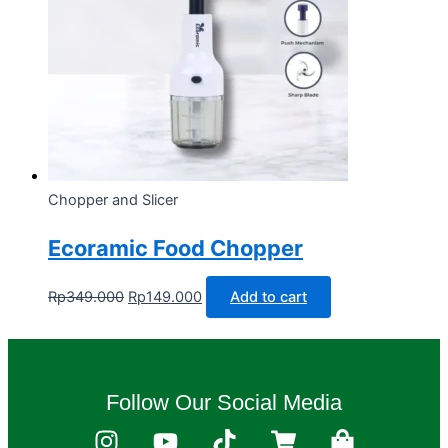
Chopper and Slicer
Ecoramic Food Chopper
Rp
349.000
Rp
149.000
Add to cart
Follow Our Social Media
I
Y
T
S
S