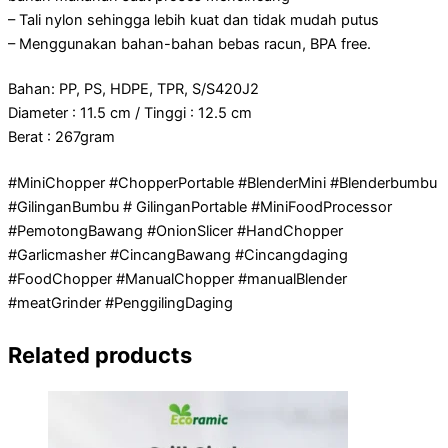
– Tali nylon sehingga lebih kuat dan tidak mudah putus
– Menggunakan bahan-bahan bebas racun, BPA free.
Bahan: PP, PS, HDPE, TPR, S/S420J2
Diameter : 11.5 cm / Tinggi : 12.5 cm
Berat : 267gram
#MiniChopper #ChopperPortable #BlenderMini #Blenderbumbu
#GilinganBumbu # GilinganPortable #MiniFoodProcessor
#PemotongBawang #OnionSlicer #HandChopper
#Garlicmasher #CincangBawang #Cincangdaging
#FoodChopper #ManualChopper #manualBlender
#meatGrinder #PenggilingDaging
Related products