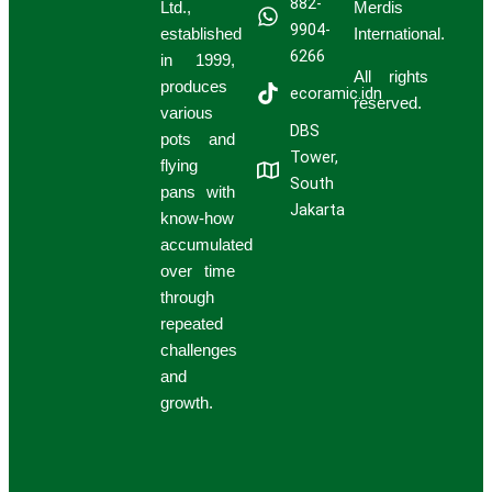
882-
Ltd.,
Merdis
9904-
established
International.
6266
in 1999,
All rights
produces
ecoramic.idn
reserved.
various
DBS
pots and
Tower,
flying
South
pans with
Jakarta
know-how
accumulated
over time
through
repeated
challenges
and
growth.