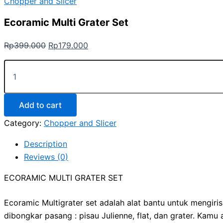
Chopper and Slicer
Ecoramic Multi Grater Set
Rp
399.000
Rp
179.000
Add to cart
Category:
Chopper and Slicer
Description
Reviews (0)
ECORAMIC MULTI GRATER SET
Ecoramic Multigrater set adalah alat bantu untuk mengi
dibongkar pasang : pisau Julienne, flat, dan grater. K