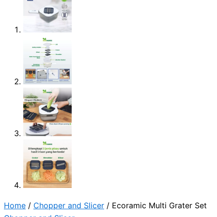
Home
/
Chopper and Slicer
/ Ecoramic Multi Grater Set