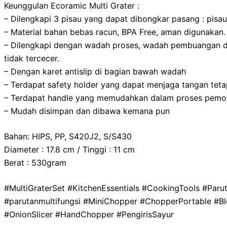
Keunggulan Ecoramic Multi Grater :
– Dilengkapi 3 pisau yang dapat dibongkar pasang : pisau J
– Material bahan bebas racun, BPA Free, aman digunakan.
– Dilengkapi dengan wadah proses, wadah pembuangan dan
tidak tercecer.
– Dengan karet antislip di bagian bawah wadah
– Terdapat safety holder yang dapat menjaga tangan tetap 
– Terdapat handle yang memudahkan dalam proses pem
– Mudah disimpan dan dibawa kemana pun
Bahan: HIPS, PP, S420J2, S/S430
Diameter : 17.8 cm / Tinggi : 11 cm
Berat : 530gram
#MultiGraterSet #KitchenEssentials #CookingTools #Pa
#parutanmultifungsi #MiniChopper #ChopperPortable #B
#OnionSlicer #HandChopper #PengirisSayur