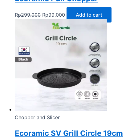
Rp
299.000
Rp
99.000
Add to cart
Chopper and Slicer
Ecoramic SV Grill Circle 19cm