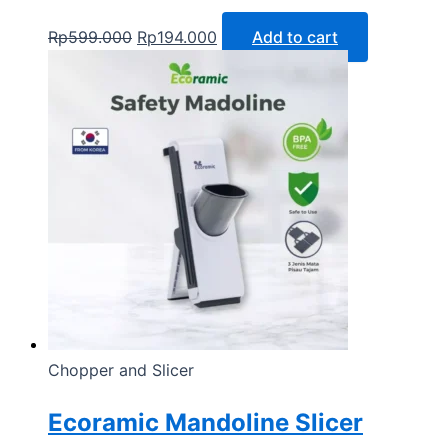
Rp
599.000
Rp
194.000
Add to cart
Chopper and Slicer
Ecoramic Mandoline Slicer