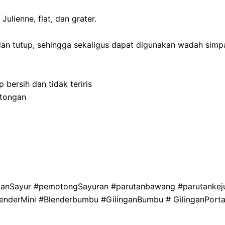
ulienne, flat, dan grater.
 tutup, sehingga sekaligus dapat digunakan wadah simpan
bersih dan tidak teriris
otongan
rutanSayur #pemotongSayuran #parutanbawang #parutanke
lenderMini #Blenderbumbu #GilinganBumbu # GilinganPor