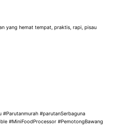
 yang hemat tempat, praktis, rapi, pisau
ju #Parutanmurah #parutanSerbaguna
table #MiniFoodProcessor #PemotongBawang