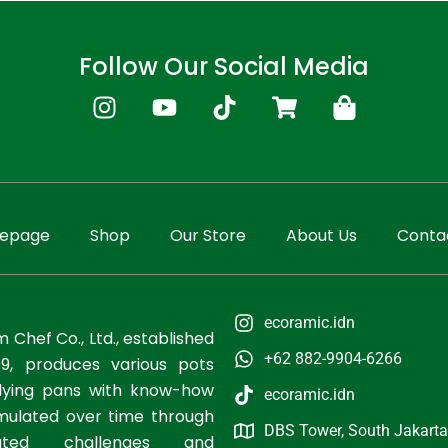
Follow Our Social Media
I
Y
T
S
S
n
o
i
h
h
s
u
k
o
o
t
t
t
p
p
a
u
o
p
p
g
b
k
i
i
epage
Shop
Our Store
About Us
Conta
r
e
n
n
a
g
g
m
-
-
c
b
ecoramic.idn
 Chef Co., Ltd., established
a
a
+62 882-9904-6266
99, produces various pots
r
g
t
lying pans with know-how
ecoramic.idn
ulated over time through
DBS Tower, South Jakarta
ated challenges and