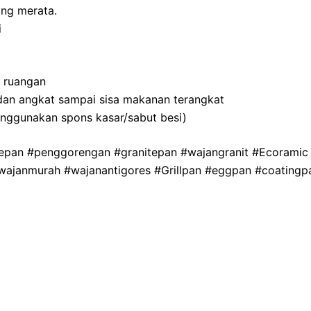
ang merata.
i
u ruangan
dan angkat sampai sisa makanan terangkat
enggunakan spons kasar/sabut besi)
lepan #penggorengan #granitepan #wajangranit #Ecoramic
#wajanmurah #wajanantigores #Grillpan #eggpan #coating