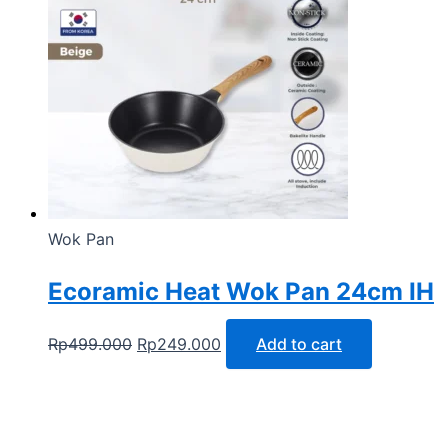
Wok Pan
Ecoramic Heat Wok Pan 24cm IH
Rp
499.000
Rp
249.000
Add to cart