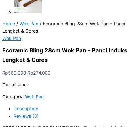
Home
/
Wok Pan
/ Ecoramic Bling 28cm Wok Pan – Panci I
Lengket & Gores
Wok Pan
Ecoramic Bling 28cm Wok Pan – Panci Induksi
Lengket & Gores
Rp
569.000
Rp
274.000
Out of stock
Category:
Wok Pan
Description
Reviews (0)