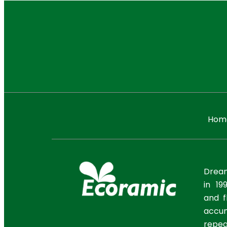
Hom
Dream
in 19
and f
accum
repe