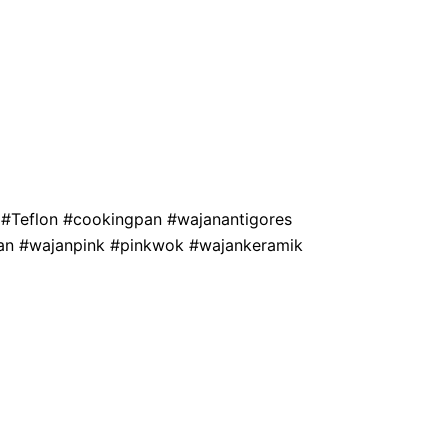
 #Teflon #cookingpan #wajanantigores
pan #wajanpink #pinkwok #wajankeramik