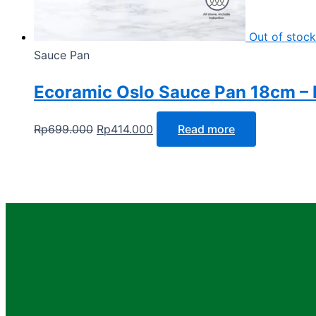
Out of stock
Sauce Pan
Ecoramic Oslo Sauce Pan 18cm – 
Rp
699.000
Rp
414.000
Read more