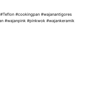
 #Teflon #cookingpan #wajanantigores
pan #wajanpink #pinkwok #wajankeramik