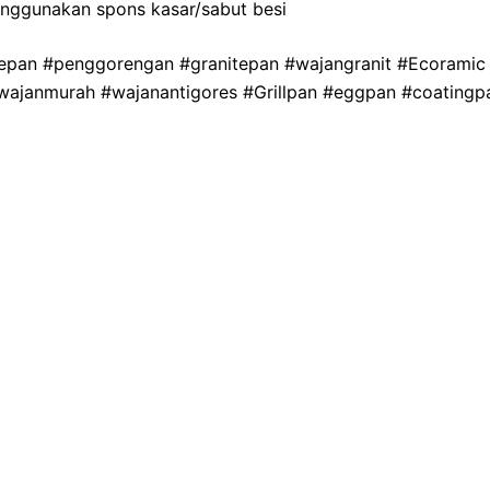
enggunakan spons kasar/sabut besi
lepan #penggorengan #granitepan #wajangranit #Ecoramic
#wajanmurah #wajanantigores #Grillpan #eggpan #coating