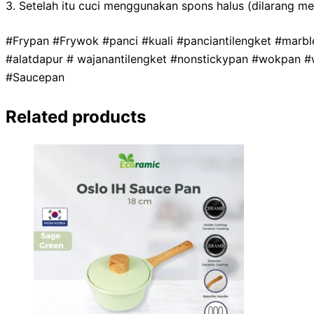
3. Setelah itu cuci menggunakan spons halus (dilarang m
#Frypan #Frywok #panci #kuali #panciantilengket #marb
#alatdapur # wajanantilengket #nonstickypan #wokpan 
#Saucepan
Related products