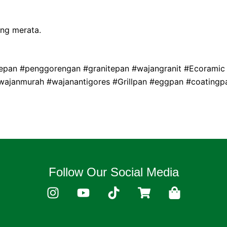
ang merata.
lepan #penggorengan #granitepan #wajangranit #Ecoramic
#wajanmurah #wajanantigores #Grillpan #eggpan #coating
Follow Our Social Media
I
Y
T
S
S
n
o
i
h
h
s
u
k
o
o
t
t
t
p
p